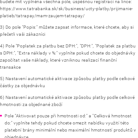
budete mít vyplněna všechna pole, úspěšnou registraci na lince:
https://www.tatrabanka.sk/sk/business/ucty-platby/prijimanie-
platieb/tatrapay/mam-zaujem-tatrapay/
3) Do pole "Popis:" můžete zapsat informace, které chcete, aby si
přečetli vaši zákazníci
4) Pole "Poplatek za platbu bez DPH:", "DPH:", "Poplatek za platbu
s DPH:", "Extra náklady v %:" vyplníte pokud chcete do objednávky
započítat vaše náklady, které vzniknou realizací finanční
transakce
5) Nastavení automatické aktivace způsobu platby podle celkové
částky za objednávku
6) Nastavení automatické aktivace způsobu platby podle celkové
hmotnosti za objednané zboží
Pole "Aktivovat pouze při hmotnosti od:" a "Celková hmotnost
do:" vyplníte tehdy pokud chcete omezit nabídku využití této
platební brány minimální nebo maximální hmotností produktů v
objednávce