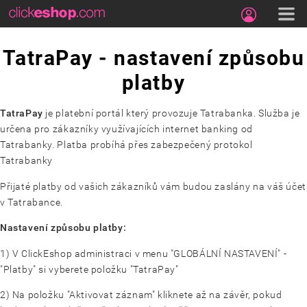
TatraPay - nastavení způsobu
platby
TatraPay
je platební portál který provozuje Tatrabanka. Služba je
určena pro zákazníky využívajících internet banking od
Tatrabanky. Platba probíhá přes zabezpečený protokol
Tatrabanky
Přijaté platby od vašich zákazníků vám budou zaslány na váš účet
v Tatrabance.
Nastavení způsobu platby:
1) V ClickEshop administraci v menu "GLOBÁLNÍ NASTAVENÍ" -
"Platby" si vyberete položku "TatraPay"
2) Na položku "Aktivovat záznam" kliknete až na závěr, pokud