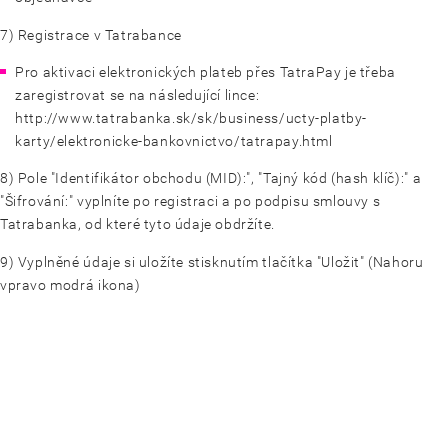
7) Registrace v Tatrabance
Pro aktivaci elektronických plateb přes TatraPay je třeba
zaregistrovat se na následující lince:
http://www.tatrabanka.sk/sk/business/ucty-platby-
karty/elektronicke-bankovnictvo/tatrapay.html
8) Pole "Identifikátor obchodu (MID):", "Tajný kód (hash klíč):" a
"Šifrování:" vyplníte po registraci a po podpisu smlouvy s
Tatrabanka, od které tyto údaje obdržíte.
9) Vyplněné údaje si uložíte stisknutím tlačítka "Uložit" (Nahoru
vpravo modrá ikona)